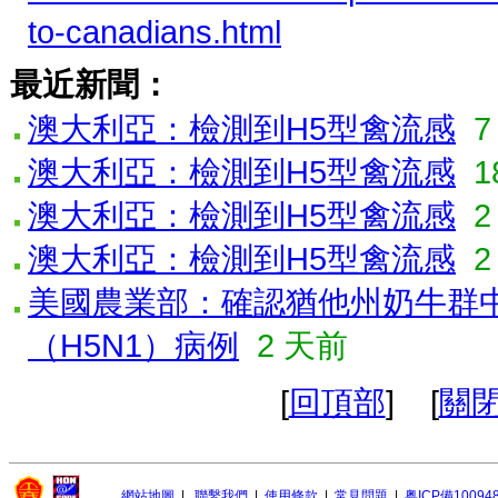
to-canadians.html
最近新聞：
澳大利亞：檢測到H5型禽流感
澳大利亞：檢測到H5型禽流感
1
澳大利亞：檢測到H5型禽流感
2
澳大利亞：檢測到H5型禽流感
2
美國農業部：確認猶他州奶牛群
（H5N1）病例
2 天前
[
回頂部
] [
關
網站地圖
|
聯繫我們
|
使用條款
|
常見問題
|
粤ICP備10094