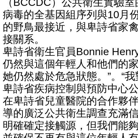
（BCCDC）公共衛生實驗
病毒的全基因組序列與10月
的野鳥最接近，與卑詩省家
接關系。
卑詩省衛生官員Bonnie He
仍然與這個年輕人和他們的家
她仍然處於危急狀態。”。“
卑詩省疾病控制與預防中心
在卑詩省兒童醫院的合作夥
導的廣泛公共衛生調查充滿
明確確定接觸源，但我們能
並確保不再有與這位年輕人有