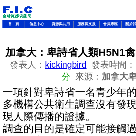
首 頁
信息中心
資源與共用
服務與支援
會員專區
關於
加拿大：卑詩省人類H5N1
發表人：
kickingbird
發表時間：
分
來源：
加拿大
一項針對卑詩省一名青少年
多機構公共衛生調查沒有發
現人際傳播的證據。
調查的目的是確定可能接觸