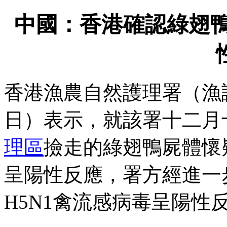
中國：香港確認綠翅鴨
香港漁農自然護理署（漁
日）表示，就該署十二月
理區
撿走的綠翅鴨屍體懷
呈陽性反應，署方經進一
H5N1禽流感病毒呈陽性