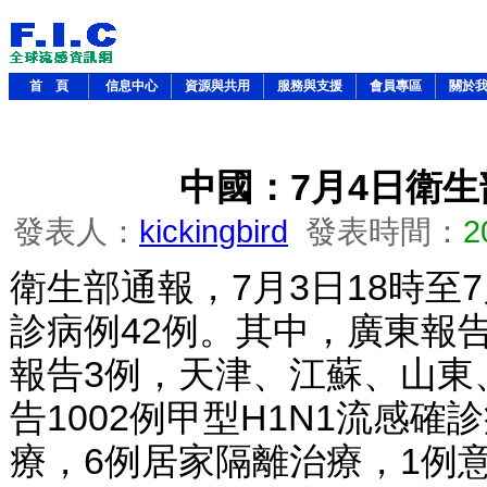
首 頁
信息中心
資源與共用
服務與支援
會員專區
關於
中國：7月4日衛生
發表人：
kickingbird
發表時間：
2
衛生部通報，7月3日18時至
診病例42例。其中，廣東報告
報告3例，天津、江蘇、山東
告1002例甲型H1N1流感確
療，6例居家隔離治療，1例