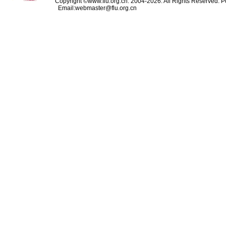
Copyright ©www.flu.org.cn. 2004-2026. All Rights Reserved.
P
Email:webmaster@flu.org.cn