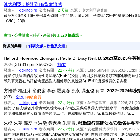
澳大利亞：檢測到H5型禽流感
發表人：
kickingbird
發表時間：
2 天前
來源：澳大利亞農業部
截至2026年8月6日東部夏令時間上午11點，澳大利亞已確認123例野鳥感染H5禽流
（VIC）23例
[
疫情
-
公共健康
-
科研
-
產業
]
共 3,320 條資訊 »
資源與共用
[
科研文獻
-
軟體及文檔
]
Halford Florence, Blomquist Paula B, Bray Neil, B.
2023至2025
2026;31(31):pii=2500906.
摘要
發表人：
kickingbird
發表時間：
22 小時前
來源：Euro Surveill. 2026;31(31):pii
背景持續肆虐的高致病性禽流感A(H5N1)疫情，既因接觸感染禽類或哺乳動物
隊列研究旨在為評估禽流感對人類健康的風險及A(H5N1)流感暴露的公共衛...
方惟希 桂紅芽 俞俊嶺 李春 羅婉蓉 孫永 馮玉傑 何軍.
2022~202
(03).
全文
[初級會員]
發表人：
kickingbird
發表時間：
22 小時前
來源：熱帶病與寄生蟲學 2026, 24 (03
目的 了解安徽省外環境禽流感病毒分布情況及職業暴露人群抗體水平，為禽流感疫情
監測和職業暴露人群血清學監測工作。在城鄉活禽市場、家禽規模養殖場、家...
朱標 朱夢 龔磊 李淑雯 吳家兵 朱青青.
移動流行區間法在安徽省冬春季
發表人：
kickingbird
發表時間：
22 小時前
來源：安徽醫科大學學報 2026, 61 (07
目的 利用移動流行區間法(MEM)探索建立安徽省流行性感冒預警方法，為安徽省
統”中上報的監測數據，分析全省每周流感病毒檢測陽性率(PR)，利用ME...