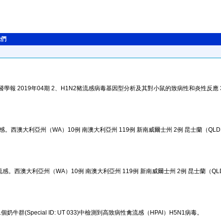
我們
報 2019年04期 2、H1N2豬流感病毒基因型分析及其對小鼠的致病性和炎性反應 3
。西澳大利亞州（WA）10例 南澳大利亞州 119例 新南威爾士州 2例 昆士蘭（QL
感。西澳大利亞州（WA）10例 南澳大利亞州 119例 新南威爾士州 2例 昆士蘭（QL
群(Special ID: UT 033)中檢測到高致病性禽流感（HPAI）H5N1病毒。