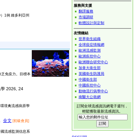
服務與支援
翻譯服務
D）1例 維多利亞州
市場調研
軟體設計與定制
友情鏈結
世界衛生組織
全球疫症情報網
歐洲流感監測
歐洲疾控中心
歐洲聯合研究中心
加拿大衛生部
英國衛生防護局
缺乏免疫力。目標本
中國衛生部
中國疾控中心
 2026, 24
動物流行病學中心
南醫大公衛網
外環境禽流感病原學
訂閱全球流感資訊網電子週刊，
輕鬆獲取最新流感資訊。
).
全文
[初級會員]
中國流感監測信息系