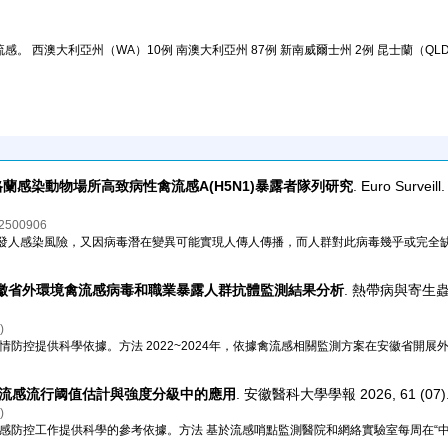
感。 西澳大利亞州（WA）10例 南澳大利亞州 87例 新南威爾士州 2例 昆士蘭（QL
年英格蘭感染動物場所高致病性禽流感A(H5N1)暴露者隊列研究
. Euro Surveill.
=2500906
而引發人感染風險，又因病毒潛在變異可能實現人傳人傳播，而人群對此病毒幾乎或完全
4年安徽省外環境禽流感病毒和職業暴露人群抗體監測結果分析
. 熱帶病與寄生蟲學
)
防控提供科學依據。方法 2022~2024年，依據禽流感相關監測方案在安徽省開展
流感流行阈值估計與強度分級中的應用
. 安徽醫科大學學報 2026, 61 (07
)
流感防控工作提供科學的參考依據。方法 基於流感哨點監測醫院和網絡實驗室每周在“