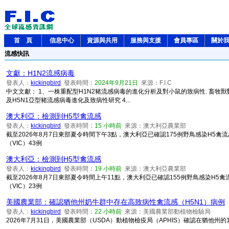
首 頁
信息中心
資源與共用
服務與支援
會員專區
關於
流感快訊
文獻：H1N2流感病毒
發表人：
kickingbird
發表時間：
2024年9月21日
來源：F.I.C
中文文獻： 1、一株重配型H1N2豬流感病毒的進化分析及對小鼠的致病性. 畜牧獸醫學
及H5N1亞型豬流感病毒進化及致病性研究 4...
澳大利亞：檢測到H5型禽流感
發表人：
kickingbird
發表時間：
15 小時前
來源：澳大利亞農業部
截至2026年8月7日東部夏令時間下午3點，澳大利亞已確認175例野鳥感染H5禽流感
（VIC）43例
澳大利亞：檢測到H5型禽流感
發表人：
kickingbird
發表時間：
19 小時前
來源：澳大利亞農業部
截至2026年8月7日東部夏令時間上午11點，澳大利亞已確認155例野鳥感染H5禽流
（VIC）23例
美國農業部：確認猶他州奶牛群中存在高致病性禽流感（H5N1）病例
發表人：
kickingbird
發表時間：
22 小時前
來源：美國農業部動植物檢驗局
2026年7月31日，美國農業部（USDA）動植物檢疫局（APHIS）確認在猶他州的1個奶牛