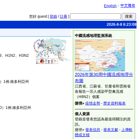
English
-
您好 guest [
登錄
/
註冊
]
2026-8-8 6:23:08
中國流感地理監測系統
、H1N2、H3N2
2026年第30周中國流感地理分
布圖
D）1例 維多利亞州
江西省、江蘇省、甘肅省和雲南省
各報告一宗人感染甲型禽流感
（H9N2）個案
捷徑»
疫情走勢
-
歷史資料報表
D）1例 維多利亞州
個人資源
登錄並發表您認為最值得關注的資
訊。
捷徑»
發表信息
-
發表文獻
-
上傳軟
體或文檔