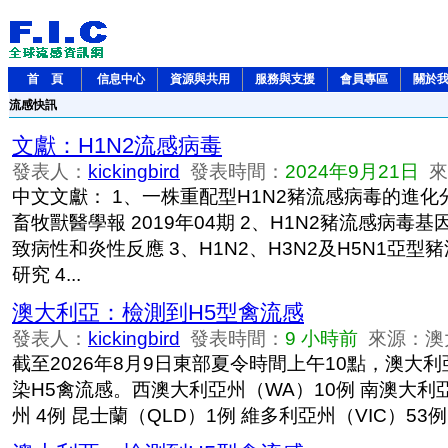
首 頁
信息中心
資源與共用
服務與支援
會員專區
關於
流感快訊
文獻：H1N2流感病毒
發表人：
kickingbird
發表時間：
2024年9月21日
來源
中文文獻： 1、一株重配型H1N2豬流感病毒的進化
畜牧獸醫學報 2019年04期 2、H1N2豬流感病毒
致病性和炎性反應 3、H1N2、H3N2及H5N1亞
研究 4...
澳大利亞：檢測到H5型禽流感
發表人：
kickingbird
發表時間：
9 小時前
來源：澳
截至2026年8月9日東部夏令時間上午10點，澳大利
染H5禽流感。西澳大利亞州（WA）10例 南澳大利亞
州 4例 昆士蘭（QLD）1例 維多利亞州（VIC）53例