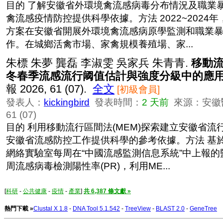
目的 了解安徽省外環境禽流感病毒分布情況及職業
禽流感疫情防控提供科學依據。方法 2022~2024
方案在安徽省開展外環境禽流感病原學監測和職業
作。在城鄉活禽市場、家禽規模養殖場、家...
朱標 朱夢 龔磊 李淑雯 吳家兵 朱青青.
移動
冬春季流感流行阈值估計與強度分級中的應
報 2026, 61 (07).
全文
[初級會員]
發表人：
kickingbird
發表時間：
2 天前
來源：安徽醫
61 (07)
目的 利用移動流行區間法(MEM)探索建立安徽省
安徽省流感防控工作提供科學的參考依據。方法 基
網絡實驗室每周在“中國流感監測信息系統”中上報
周流感病毒檢測陽性率(PR)，利用ME...
[
科研
-
公共健康
-
疫情
-
產業
]
共 6,387 條文獻 »
熱門下載 »
Clustal X 1.8
-
DNA Tool 5.1.542
-
TreeView
-
BLAST 2.0
-
GeneTree