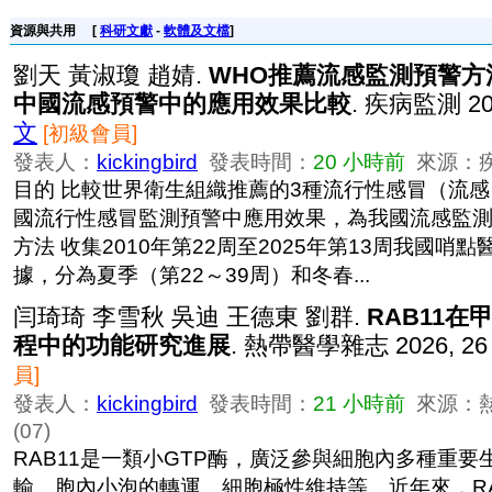
資源與共用
[
科研文獻
-
軟體及文檔
]
劉天 黃淑瓊 趙婧.
WHO推薦流感監測預警方法在
中國流感預警中的應用效果比較
. 疾病監測 202
文
[初級會員]
發表人：
kickingbird
發表時間：
20 小時前
來源：疾病監
目的 比較世界衛生組織推薦的3種流行性感冒（流
國流行性感冒監測預警中應用效果，為我國流感監
方法 收集2010年第22周至2025年第13周我國哨
據，分為夏季（第22～39周）和冬春...
闫琦琦 李雪秋 吳迪 王德東 劉群.
RAB11
程中的功能研究進展
. 熱帶醫學雜志 2026, 26 
員]
發表人：
kickingbird
發表時間：
21 小時前
來源：熱帶
(07)
RAB11是一類小GTP酶，廣泛參與細胞內多種重
輸、胞內小泡的轉運、細胞極性維持等。近年來，RA