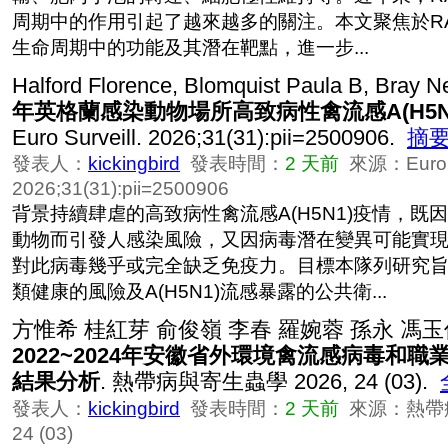
周期中的作用引起了越來越多的關注。本文聚焦於RA
生命周期中的功能及其潛在靶點，進一步...
Halford Florence, Blomquist Paula B, Bray Ne
年英格蘭感染動物場所高致病性禽流感A(H5N
Euro Surveill. 2026;31(31):pii=2500906.
摘
發表人：
kickingbird
發表時間：
2 天前
來源：Euro Su
2026;31(31):pii=2500906
背景持續肆虐的高致病性禽流感A(H5N1)疫情，既
動物而引發人感染風險，又因病毒潛在變異可能實
對此病毒幾乎或完全缺乏免疫力。目標本隊列研究
類健康的風險及A(H5N1)流感暴露的公共衛...
方惟希 桂紅芽 俞俊嶺 李春 羅婉蓉 孫永 馮玉
2022~2024年安徽省外環境禽流感病毒和
結果分析
. 熱帶病與寄生蟲學 2026, 24 (03).
發表人：
kickingbird
發表時間：
2 天前
來源：熱帶病
24 (03)