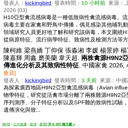
發表人：
kickingbird
發表時間：
10 小時前
來源：
2026 (03)
H10亞型禽流感病毒是一種低致病性禽流感病毒。
病毒主要在家禽和野鳥中傳播，偶見感染其他哺乳
領域研究人員更好地了解和研究該病毒，本文圍繞H
從病原特征、流行病學特征、致病性及檢測方法等方..
陳柯維 梁燕嬌 丁仰保 張淼湘 李媛 楊景婷 楊
陳嘉輝 周鑫 磨美蘭 韋天超.
兩株禽源H9N2
傳進化分析及其致病性特征
. 中國家禽 2026, 4
會員]
發表人：
kickingbird
發表時間：
3 天前
來源：中國家禽 
為探索廣西地區H9N2亞型禽流感病毒（Avian influenz
物學特征，研究從活禽市場分離了兩株雞源H9N2亞
序列測序、分子特征分析以及SPF雞的致病性試驗
遺傳演化與致...
[
科研
-
公共健康
-
疫情
-
產業
]
共 6,385 條文獻 »