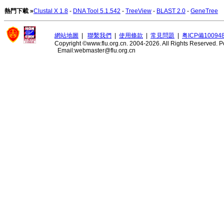
熱門下載 »
Clustal X 1.8
-
DNA Tool 5.1.542
-
TreeView
-
BLAST 2.0
-
GeneTree
網站地圖
|
聯繫我們
|
使用條款
|
常見問題
|
粤ICP備10094
Copyright ©www.flu.org.cn. 2004-2026. All Rights Reserved.
P
Email:webmaster@flu.org.cn