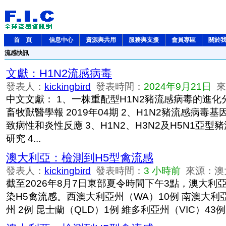
首 頁
信息中心
資源與共用
服務與支援
會員專區
關於
流感快訊
文獻：H1N2流感病毒
發表人：
kickingbird
發表時間：
2024年9月21日
來源
中文文獻： 1、一株重配型H1N2豬流感病毒的進化
畜牧獸醫學報 2019年04期 2、H1N2豬流感病毒
致病性和炎性反應 3、H1N2、H3N2及H5N1亞
研究 4...
澳大利亞：檢測到H5型禽流感
發表人：
kickingbird
發表時間：
3 小時前
來源：澳
截至2026年8月7日東部夏令時間下午3點，澳大利
染H5禽流感。西澳大利亞州（WA）10例 南澳大利亞
州 2例 昆士蘭（QLD）1例 維多利亞州（VIC）43例