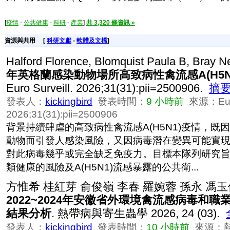
[
疫情
-
公共健康
-
科研
-
產業
]
共 3,320 條資訊 »
資源與共用
[
科研文獻
-
軟體及文檔
]
Halford Florence, Blomquist Paula B, Bray Ne
年英格蘭感染動物場所高致病性禽流感A(H5N
Euro Surveill. 2026;31(31):pii=2500906.
摘
發表人：
kickingbird
發表時間：
9 小時前
來源：Euro 
2026;31(31):pii=2500906
背景持續肆虐的高致病性禽流感A(H5N1)疫情，既
動物而引發人感染風險，又因病毒潛在變異可能實
對此病毒幾乎或完全缺乏免疫力。目標本隊列研究
類健康的風險及A(H5N1)流感暴露的公共衛...
方惟希 桂紅芽 俞俊嶺 李春 羅婉蓉 孫永 馮玉
2022~2024年安徽省外環境禽流感病毒和
結果分析
. 熱帶病與寄生蟲學 2026, 24 (03).
發表人：
kickingbird
發表時間：
10 小時前
來源：