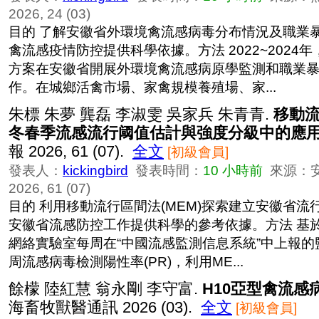
2026, 24 (03)
目的 了解安徽省外環境禽流感病毒分布情況及職業
禽流感疫情防控提供科學依據。方法 2022~2024
方案在安徽省開展外環境禽流感病原學監測和職業
作。在城鄉活禽市場、家禽規模養殖場、家...
朱標 朱夢 龔磊 李淑雯 吳家兵 朱青青.
移動
冬春季流感流行阈值估計與強度分級中的應
報 2026, 61 (07).
全文
[初級會員]
發表人：
kickingbird
發表時間：
10 小時前
來源：
2026, 61 (07)
目的 利用移動流行區間法(MEM)探索建立安徽省
安徽省流感防控工作提供科學的參考依據。方法 基
網絡實驗室每周在“中國流感監測信息系統”中上報
周流感病毒檢測陽性率(PR)，利用ME...
餘檬 陸紅慧 翁永剛 李守富.
H10亞型禽流感
海畜牧獸醫通訊 2026 (03).
全文
[初級會員]