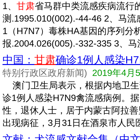
1、
甘肃
省马群中类流感疾病流行的
测.1995.010(002).-44-46 
1（H7N7）毒株HA基因的序列分
报.2004.026(005).-332-335 3、马
中国：
甘肃
确诊1例人感染H
特别行政区政府新闻)
2019年4月
澳门卫生局表示，根据内地卫生
诊1例人感染H7N9禽流感病例。
性，退休人士，居于内蒙古阿拉善
出现病征，3月31日在酒泉市人民医
文献：犬流感文献合集（中