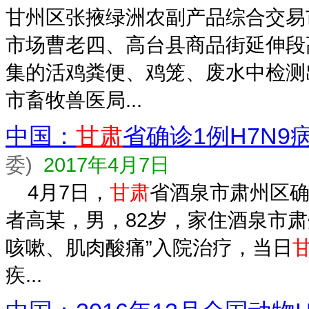
甘州区张掖绿洲农副产品综合交易
市场曹老四、高台县商品街延伸段
集的活鸡粪便、鸡笼、废水中检测出
市畜牧兽医局...
中国：
甘肃
省确诊1例H7N9
委)
2017年4月7日
4月7日，
甘肃
省酒泉市肃州区确
者高某，男，82岁，家住酒泉市肃
咳嗽、肌肉酸痛”入院治疗，当日
疾...