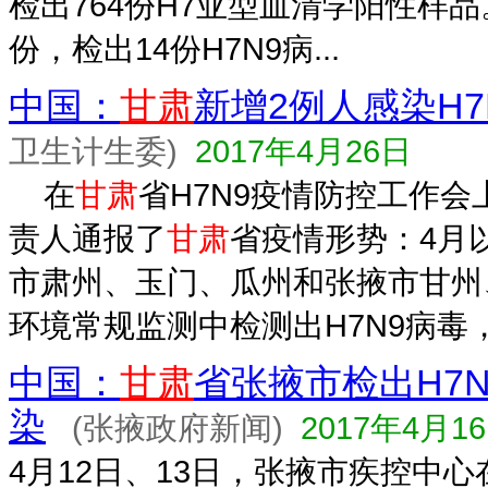
检出764份H7亚型血清学阳性样品
份，检出14份H7N9病...
中国：
甘肃
新增2例人感染H7
卫生计生委)
2017年4月26日
在
甘肃
省H7N9疫情防控工作会
责人通报了
甘肃
省疫情形势：4月
市肃州、玉门、瓜州和张掖市甘州
环境常规监测中检测出H7N9病毒，其
中国：
甘肃
省张掖市检出H7
染
(张掖政府新闻)
2017年4月1
4月12日、13日，张掖市疾控中