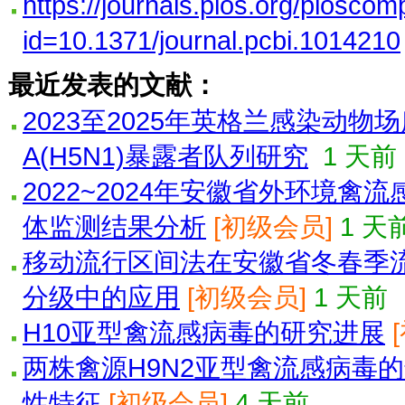
https://journals.plos.org/ploscomp
id=10.1371/journal.pcbi.1014210
最近发表的文献：
2023至2025年英格兰感染动
A(H5N1)暴露者队列研究
1 天前
2022~2024年安徽省外环境
体监测结果分析
[初级会员]
1 天
移动流行区间法在安徽省冬春季
分级中的应用
[初级会员]
1 天前
H10亚型禽流感病毒的研究进展
两株禽源H9N2亚型禽流感病毒
性特征
[初级会员]
4 天前