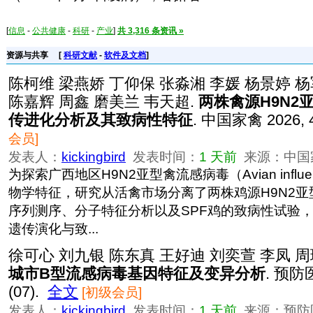
[
信息
-
公共健康
-
科研
-
产业
]
共 3,316 条资讯 »
资源与共享
[
科研文献
-
软件及文档
]
陈柯维 梁燕娇 丁仰保 张淼湘 李媛 杨景婷 杨
陈嘉辉 周鑫 磨美兰 韦天超.
两株禽源H9N2
传进化分析及其致病性特征
. 中国家禽 2026, 4
会员]
发表人：
kickingbird
发表时间：
1 天前
来源：中国家禽 
为探索广西地区H9N2亚型禽流感病毒（Avian influenz
物学特征，研究从活禽市场分离了两株鸡源H9N2亚
序列测序、分子特征分析以及SPF鸡的致病性试验
遗传演化与致...
徐可心 刘九银 陈东真 王好迪 刘奕萱 李凤 周
城市B型流感病毒基因特征及变异分析
. 预防
(07).
全文
[初级会员]
发表人：
kickingbird
发表时间：
1 天前
来源：预防医学