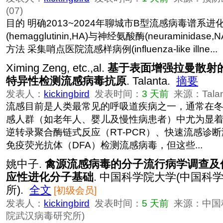
(07)
目的 明确2013~2024年聊城市B型流感病毒谱系
(hemagglutinin,HA)与神经氨酸酶(neuraminida
方法 采集哨点医院流感样病例(influenza-like illne...
Ximing Zeng, etc.,al.
基于表面增强拉曼散射
特异性检测流感病毒抗原
. Talanta.
摘要
发表人：
kickingbird
发表时间：
3 天前
来源：Talan
流感目前是人类最常见的呼吸道疾病之一，通常在
感人群（如老年人、婴儿及慢性病患者）中尤为显
逆转录聚合酶链式反应（RT-PCR）、快速流感诊断
免疫荧光抗体（DFA）检测流感病毒，但这些...
姚中子.
禽源流感病毒的分子流行病学调查及优
应性进化分子基础
. 中国科学院大学(中国科
所).
全文
[初级会员]
发表人：
kickingbird
发表时间：
5 天前
来源：中国
院武汉病毒研究所)