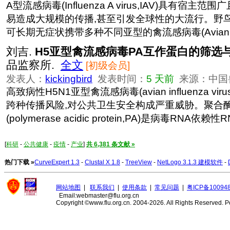
A型流感病毒(Influenza A virus,IAV)具有宿主
易造成大规模的传播,甚至引发全球性的大流行。野鸟是
可长期无症状携带多种不同亚型的禽流感病毒(Avian influe
刘吉.
H5亚型禽流感病毒PA互作蛋白的筛选
品监察所.
全文
[初级会员]
发表人：
kickingbird
发表时间：
5 天前
来源：中国
高致病性H5N1亚型禽流感病毒(avian influenza vi
跨种传播风险,对公共卫生安全构成严重威胁。聚合
(polymerase acidic protein,PA)是病毒RNA依赖性R
[
科研
-
公共健康
-
疫情
-
产业
]
共 6,381 条文献 »
热门下载 »
CurveExpert 1.3
-
Clustal X 1.8
-
TreeView
-
NetLogo 3.1.3 建模软件
-
网站地图
|
联系我们
|
使用条款
|
常见问题
|
粤ICP备10094
Email:webmaster@flu.org.cn
Copyright ©www.flu.org.cn. 2004-2026. All Rights Reserved.
P