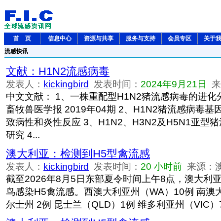
首 页
信息中心
资源与共享
服务与支持
会员专区
关于
流感快讯
文献：H1N2流感病毒
发表人：
kickingbird
发表时间：
2024年9月21日
来源
中文文献： 1、一株重配型H1N2猪流感病毒的进化
畜牧兽医学报 2019年04期 2、H1N2猪流感病毒
致病性和炎性反应 3、H1N2、H3N2及H5N1亚
研究 4...
澳大利亚：检测到H5型禽流感
发表人：
kickingbird
发表时间：
20 小时前
来源：
截至2026年8月5日东部夏令时间上午8点，澳大利
鸟感染H5禽流感。西澳大利亚州（WA）10例 南澳大
尔士州 2例 昆士兰（QLD）1例 维多利亚州（VIC）