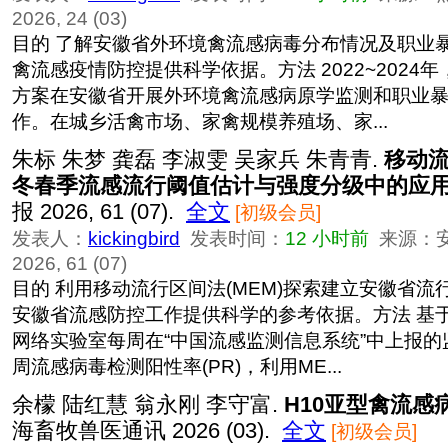
2026, 24 (03)
目的 了解安徽省外环境禽流感病毒分布情况及职业
禽流感疫情防控提供科学依据。方法 2022~2024
方案在安徽省开展外环境禽流感病原学监测和职业
作。在城乡活禽市场、家禽规模养殖场、家...
朱标 朱梦 龚磊 李淑雯 吴家兵 朱青青.
移动
冬春季流感流行阈值估计与强度分级中的应
报 2026, 61 (07).
全文
[初级会员]
发表人：
kickingbird
发表时间：
12 小时前
来源：
2026, 61 (07)
目的 利用移动流行区间法(MEM)探索建立安徽省
安徽省流感防控工作提供科学的参考依据。方法 基
网络实验室每周在“中国流感监测信息系统”中上报
周流感病毒检测阳性率(PR)，利用ME...
余檬 陆红慧 翁永刚 李守富.
H10亚型禽流感
海畜牧兽医通讯 2026 (03).
全文
[初级会员]