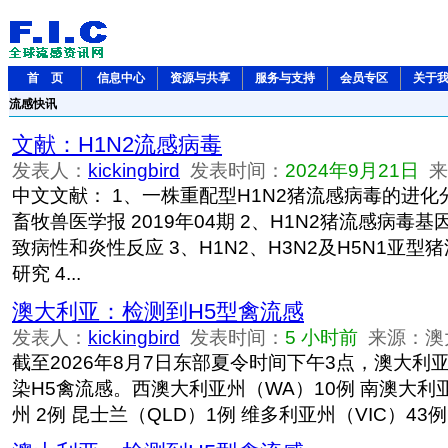
首 页
信息中心
资源与共享
服务与支持
会员专区
关于
流感快讯
文献：H1N2流感病毒
发表人：
kickingbird
发表时间：
2024年9月21日
来源
中文文献： 1、一株重配型H1N2猪流感病毒的进化
畜牧兽医学报 2019年04期 2、H1N2猪流感病毒
致病性和炎性反应 3、H1N2、H3N2及H5N1亚
研究 4...
澳大利亚：检测到H5型禽流感
发表人：
kickingbird
发表时间：
5 小时前
来源：澳
截至2026年8月7日东部夏令时间下午3点，澳大利
染H5禽流感。西澳大利亚州（WA）10例 南澳大利亚
州 2例 昆士兰（QLD）1例 维多利亚州（VIC）43例