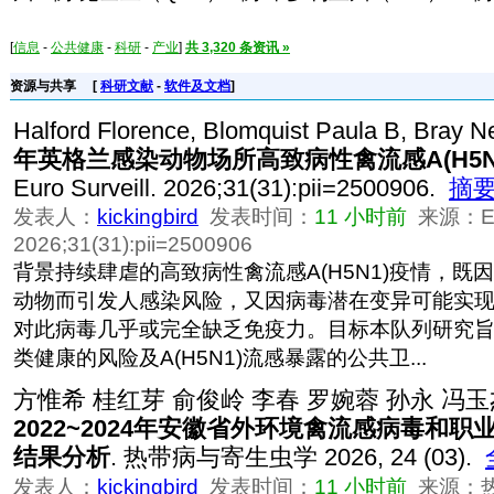
[
信息
-
公共健康
-
科研
-
产业
]
共 3,320 条资讯 »
资源与共享
[
科研文献
-
软件及文档
]
Halford Florence, Blomquist Paula B, Bray Ne
年英格兰感染动物场所高致病性禽流感A(H5N
Euro Surveill. 2026;31(31):pii=2500906.
摘
发表人：
kickingbird
发表时间：
11 小时前
来源：Euro
2026;31(31):pii=2500906
背景持续肆虐的高致病性禽流感A(H5N1)疫情，既
动物而引发人感染风险，又因病毒潜在变异可能实
对此病毒几乎或完全缺乏免疫力。目标本队列研究
类健康的风险及A(H5N1)流感暴露的公共卫...
方惟希 桂红芽 俞俊岭 李春 罗婉蓉 孙永 冯玉
2022~2024年安徽省外环境禽流感病毒和
结果分析
. 热带病与寄生虫学 2026, 24 (03).
发表人：
kickingbird
发表时间：
11 小时前
来源：