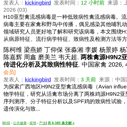
发表人：
kickingbird
发表时间：
12 小时前
来源：
2026 (03)
H10亚型禽流感病毒是一种低致病性禽流感病毒。
病毒主要在家禽和野鸟中传播，偶见感染其他哺乳
领域研究人员更好地了解和研究该病毒，本文围绕H
从病原特征、流行病学特征、致病性及检测方法等方..
陈柯维 梁燕娇 丁仰保 张淼湘 李媛 杨景婷 杨
陈嘉辉 周鑫 磨美兰 韦天超.
两株禽源H9N2
传进化分析及其致病性特征
. 中国家禽 2026, 4
会员]
发表人：
kickingbird
发表时间：
3 天前
来源：中国家禽 
为探索广西地区H9N2亚型禽流感病毒（Avian influenz
物学特征，研究从活禽市场分离了两株鸡源H9N2亚
序列测序、分子特征分析以及SPF鸡的致病性试验
遗传演化与致...
[
科研
-
公共健康
-
疫情
-
产业
]
共 6,385 条文献 »