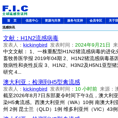
首 页
信息中心
资源与共享
服务与支持
会员专区
关于
流感快讯
文献：H1N2流感病毒
发表人：
kickingbird
发表时间：
2024年9月21日
来源
中文文献： 1、一株重配型H1N2猪流感病毒的进化
畜牧兽医学报 2019年04期 2、H1N2猪流感病毒
致病性和炎性反应 3、H1N2、H3N2及H5N1亚
研究 4...
澳大利亚：检测到H5型禽流感
发表人：
kickingbird
发表时间：
10 小时前
来源：
截至2026年8月7日东部夏令时间下午3点，澳大利
染H5禽流感。西澳大利亚州（WA）10例 南澳大利亚
州 2例 昆士兰（QLD）1例 维多利亚州（VIC）43例