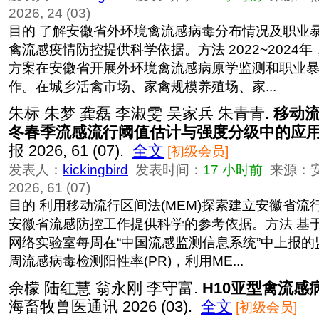
2026, 24 (03)
目的 了解安徽省外环境禽流感病毒分布情况及职业
禽流感疫情防控提供科学依据。方法 2022~2024
方案在安徽省开展外环境禽流感病原学监测和职业
作。在城乡活禽市场、家禽规模养殖场、家...
朱标 朱梦 龚磊 李淑雯 吴家兵 朱青青.
移动
冬春季流感流行阈值估计与强度分级中的应
报 2026, 61 (07).
全文
[初级会员]
发表人：
kickingbird
发表时间：
17 小时前
来源：
2026, 61 (07)
目的 利用移动流行区间法(MEM)探索建立安徽省
安徽省流感防控工作提供科学的参考依据。方法 基
网络实验室每周在“中国流感监测信息系统”中上报
周流感病毒检测阳性率(PR)，利用ME...
余檬 陆红慧 翁永刚 李守富.
H10亚型禽流感
海畜牧兽医通讯 2026 (03).
全文
[初级会员]