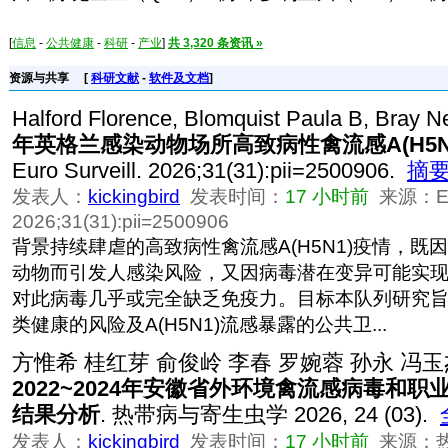
[
信息
-
公共健康
-
科研
-
产业
]
共 3,320 条资讯 »
资源与共享
[
科研文献
-
软件及文档
]
Halford Florence, Blomquist Paula B, Bray Ne
年英格兰感染动物场所高致病性禽流感A(H5N
Euro Surveill. 2026;31(31):pii=2500906.
摘
发表人：
kickingbird
发表时间：
17 小时前
来源：Euro
2026;31(31):pii=2500906
背景持续肆虐的高致病性禽流感A(H5N1)疫情，既
动物而引发人感染风险，又因病毒潜在变异可能实
对此病毒几乎或完全缺乏免疫力。目标本队列研究
类健康的风险及A(H5N1)流感暴露的公共卫...
方惟希 桂红芽 俞俊岭 李春 罗婉蓉 孙永 冯玉
2022~2024年安徽省外环境禽流感病毒和
结果分析
. 热带病与寄生虫学 2026, 24 (03).
发表人：
kickingbird
发表时间：
17 小时前
来源：