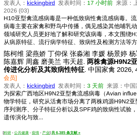
发表人：
kickingbird
发表时间：
17 小时前
来源：
2026 (03)
H10亚型禽流感病毒是一种低致病性禽流感病毒。
病毒主要在家禽和野鸟中传播，偶见感染其他哺乳
领域研究人员更好地了解和研究该病毒，本文围绕H
从病原特征、流行病学特征、致病性及检测方法等方..
陈柯维 梁燕娇 丁仰保 张淼湘 李媛 杨景婷 杨
陈嘉辉 周鑫 磨美兰 韦天超.
两株禽源H9N2
传进化分析及其致病性特征
. 中国家禽 2026, 4
会员]
发表人：
kickingbird
发表时间：
3 天前
来源：中国家禽 
为探索广西地区H9N2亚型禽流感病毒（Avian influenz
物学特征，研究从活禽市场分离了两株鸡源H9N2亚
序列测序、分子特征分析以及SPF鸡的致病性试验
遗传演化与致...
[
科研
-
公共健康
-
疫情
-
产业
]
共 6,385 条文献 »