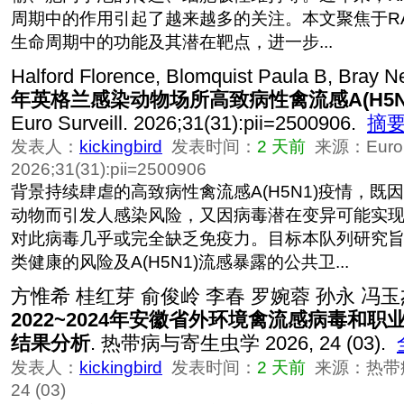
周期中的作用引起了越来越多的关注。本文聚焦于RA
生命周期中的功能及其潜在靶点，进一步...
Halford Florence, Blomquist Paula B, Bray Ne
年英格兰感染动物场所高致病性禽流感A(H5N
Euro Surveill. 2026;31(31):pii=2500906.
摘
发表人：
kickingbird
发表时间：
2 天前
来源：Euro Su
2026;31(31):pii=2500906
背景持续肆虐的高致病性禽流感A(H5N1)疫情，既
动物而引发人感染风险，又因病毒潜在变异可能实
对此病毒几乎或完全缺乏免疫力。目标本队列研究
类健康的风险及A(H5N1)流感暴露的公共卫...
方惟希 桂红芽 俞俊岭 李春 罗婉蓉 孙永 冯玉
2022~2024年安徽省外环境禽流感病毒和
结果分析
. 热带病与寄生虫学 2026, 24 (03).
发表人：
kickingbird
发表时间：
2 天前
来源：热带病
24 (03)