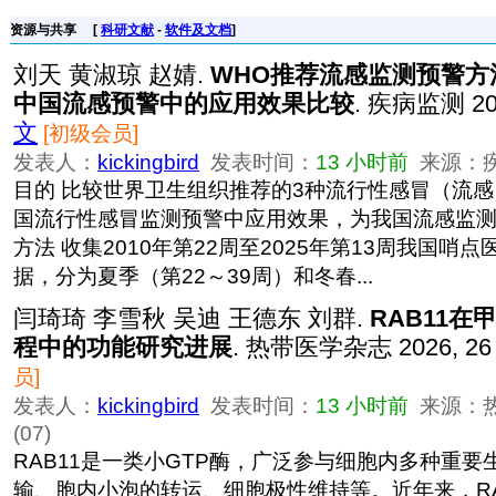
资源与共享
[
科研文献
-
软件及文档
]
刘天 黄淑琼 赵婧.
WHO推荐流感监测预警方法在
中国流感预警中的应用效果比较
. 疾病监测 202
文
[初级会员]
发表人：
kickingbird
发表时间：
13 小时前
来源：疾病监
目的 比较世界卫生组织推荐的3种流行性感冒（流
国流行性感冒监测预警中应用效果，为我国流感监
方法 收集2010年第22周至2025年第13周我国哨
据，分为夏季（第22～39周）和冬春...
闫琦琦 李雪秋 吴迪 王德东 刘群.
RAB11
程中的功能研究进展
. 热带医学杂志 2026, 26 
员]
发表人：
kickingbird
发表时间：
13 小时前
来源：热带
(07)
RAB11是一类小GTP酶，广泛参与细胞内多种重
输、胞内小泡的转运、细胞极性维持等。近年来，RA