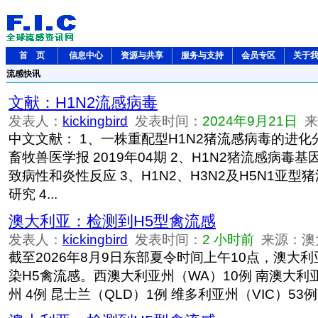
首 页
信息中心
资源与共享
服务与支持
会员专区
关于
流感快讯
文献：H1N2流感病毒
发表人：
kickingbird
发表时间：
2024年9月21日
来源
中文文献： 1、一株重配型H1N2猪流感病毒的进化
畜牧兽医学报 2019年04期 2、H1N2猪流感病毒
致病性和炎性反应 3、H1N2、H3N2及H5N1亚
研究 4...
澳大利亚：检测到H5型禽流感
发表人：
kickingbird
发表时间：
2 小时前
来源：澳
截至2026年8月9日东部夏令时间上午10点，澳大利
染H5禽流感。西澳大利亚州（WA）10例 南澳大利亚
州 4例 昆士兰（QLD）1例 维多利亚州（VIC）53例