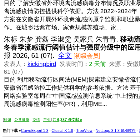
目的 了解安徽省外环境禽流感病毒分布情况及职业
禽流感疫情防控提供科学依据。方法 2022~2024
方案在安徽省开展外环境禽流感病原学监测和职业
作。在城乡活禽市场、家禽规模养殖场、家...
朱标 朱梦 龚磊 李淑雯 吴家兵 朱青青.
移动
冬春季流感流行阈值估计与强度分级中的应
报 2026, 61 (07).
全文
[初级会员]
发表人：
kickingbird
发表时间：
2 天前
来源：安徽医
61 (07)
目的 利用移动流行区间法(MEM)探索建立安徽省
安徽省流感防控工作提供科学的参考依据。方法 基
网络实验室每周在“中国流感监测信息系统”中上报
周流感病毒检测阳性率(PR)，利用ME...
[
科研
-
公共健康
-
疫情
-
产业
]
共 6,387 条文献 »
热门下载 »
CurveExpert 1.3
-
Clustal X 1.8
-
TreeView
-
NetLogo 3.1.3 建模软件
-